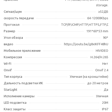
storage.
Сигнал/шум
≥52ДБ
скорость передачи
64-12000Kbps
Протокол
TCP/IP,ICMP,HTTP,HTTPS,FTP,D
Размер
191*60*53 mm
Угол обзора
90*
видео
https://youtu.be/g8xIKFF48hU
Мобильное приложение
HIVIDEO
Компрессия
H.264/H.265
WI-FI
Нет
Оnvif
Onvif 2.4
Тип корпуса
Уличная (на кронштейне)
Дальность подсветки ИК
до 20 метров
StarLight
Да
Исполнение камеры
Уличная
LED подсветка
20М
Класс защиты
IP67