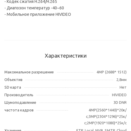
- Кодек сжатия H.264/H.265
- Диапозон температур -40~60
- Мобильное приложение HIVIDEO
Характеристики
Максимальное разрешение
4MP (2688* 1512)
Объектив
2,8мм
SD карта
Нет
Производитель
HIVIDEO
Шумоподавление
3D DNR
частота кадров
4MP(2560*1440)*20к/
с;3МР(2304*1296)*25к/
с;2MP(1920*1080)*25к/с
Хранение
FTP, Local, NVR, SMTP, Cloud