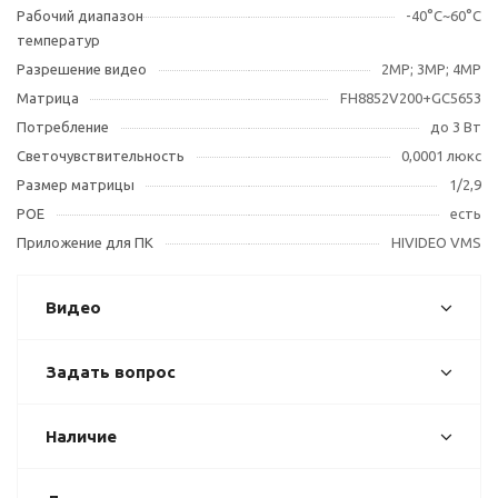
Рабочий диапазон
-40°С~60°С
температур
Разрешение видео
2МР; 3МР; 4MP
Матрица
FH8852V200+GC5653
Потребление
до 3 Вт
Светочувствительность
0,0001 люкс
Размер матрицы
1/2,9
POE
есть
Приложение для ПК
HIVIDEO VMS
Видео
Задать вопрос
Наличие