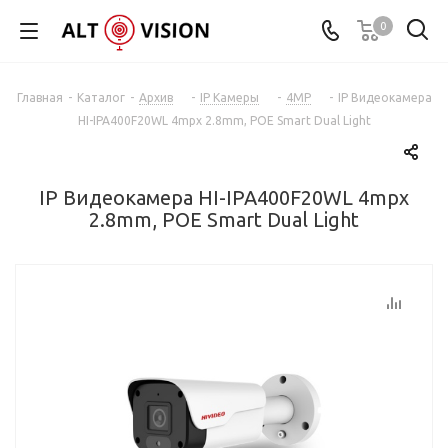
0
Главная
-
Каталог
-
Архив
-
IP Камеры
-
4MP
-
IP Видеокамера
HI-IPA400F20WL 4mpx 2.8mm, POE Smart Dual Light
IP Видеокамера HI-IPA400F20WL 4mpx
2.8mm, POE Smart Dual Light