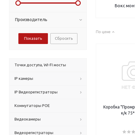
Бокс мо
Производитель
По цене
Сбросить
Точки доступа, WI-FI мосты
IP камеры
IP Видеорегистраторы
Коммутаторы POE
Коробка "Промр
к/к 75
Видеокамеры
Видеорегистраторы