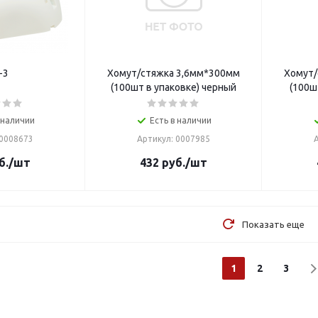
-3
Хомут/стяжка 3,6мм*300мм
Хомут/
(100шт в упаковке) черный
(100ш
 наличии
Есть в наличии
 0008673
Артикул: 0007985
б.
/шт
432
руб.
/шт
Показать еще
1
2
3