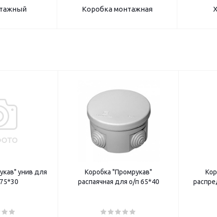
нтажный
Коробка монтажная
Х
укав" унив для
Коробка "Промрукав"
Кор
*75*30
распаячная для о/п 65*40
распреде