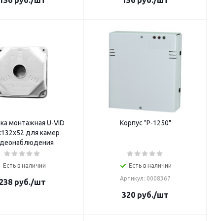
136
руб.
/шт
136
руб.
/шт
ка монтажная U-VID
Корпус "Р-1250"
х132х52 для камер
деонаблюдения
Есть в наличии
Есть в наличии
Артикул: 0008367
238
руб.
/шт
320
руб.
/шт