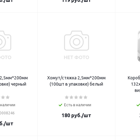
б.
/шт
119
руб.
/шт
 2,5мм*200мм
Хомут/стяжка 2,5мм*200мм
Короб
овке) черный
(100шт в упаковке) белый
132
ви
 наличии
Есть в наличии
 0008246
180
руб.
/шт
б.
/шт