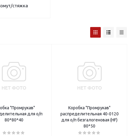
омут/стяжка
обка "Промрукав"
Коробка "Промрукав"
лительная для о/п
распределительная 40-0120
80*80*40
для о/п безгалогеновая (HF)
80*50