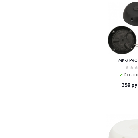
МК-2 PRO 
Есть в 
359
ру