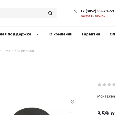
+7 (3852) 99‒79‒59
Заказать звонок
сная поддержка
О компании
Гарантия
Оп
-
МК-2 PRO (черная)
Монтажная
359
р