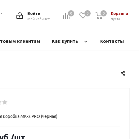
Войти
Корзина
0
0
0
Мой кабинет
пуста
товым клиентам
Как купить
Контакты
 коробка МК-2 PRO (черная)
уб.
/шт