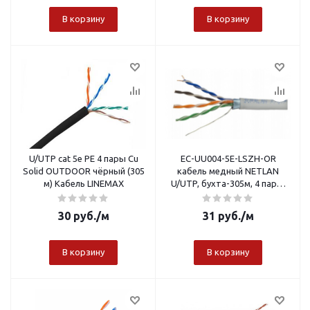
В корзину
В корзину
U/UTP сat 5e PE 4 пары Cu
EC-UU004-5E-LSZH-OR
Solid OUTDOOR чёрный (305
кабель медный NETLAN
м) Кабель LINEMAX
U/UTP, бухта-305м, 4 пары,
cat 5e, внутренний Skynet
30
руб.
/м
31
руб.
/м
В корзину
В корзину