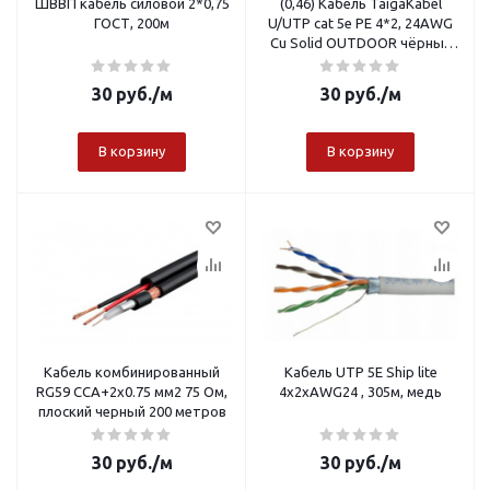
ШВВП кабель силовой 2*0,75
(0,46) Кабель TaigaKabel
ГОСТ, 200м
U/UTP cat 5e PE 4*2, 24AWG
Cu Solid OUTDOOR чёрный
(305м)
30
руб.
/м
30
руб.
/м
В корзину
В корзину
Кабель комбинированный
Кабель UTP 5E Ship lite
RG59 CCA+2x0.75 мм2 75 Oм,
4x2xAWG24 , 305м, медь
плоский черный 200 метров
30
руб.
/м
30
руб.
/м