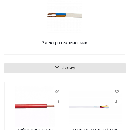
Электротехнический
Фильтр
Кабель PRN 0175RN
КСПВ 4*0,22 мм2 (4*0,5мм