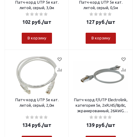
Патч-корд UTP 5e кат.
Патч-корд UTP 5e кат.
литой, серый, 3,0м
литой, серый, 0,5м
102
руб.
/шт
127
руб.
/шт
В корзину
В корзину
Патч-корд UTP 5e кат.
Патч-корд F/UTP Electrolink,
литой, серый, 2,0м
категория 5е, 2хRJ45/8p8c,
экранированный, 26AWG,
серый, LSZH, 0,25 м
134
руб.
/шт
139
руб.
/шт