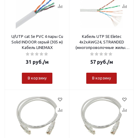
U/UTP сat 5e PVC 4 пары Cu
Кабель UTP 5E Eletec
Solid INDOOR серый (305 м)
4x2xAWG24, STRANDED
Кабель LINEMAX
(многопроволочные жилы),
305м, медь
31
руб.
/м
57
руб.
/м
В корзину
В корзину