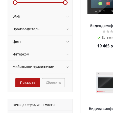
Wi-fi
Видеодомофо
Производитель
Есть в 
Цвет
19 465
р
Интерком
Мобильное приложение
Сбросить
Точки доступа, WI-FI мосты
Видеодомофо