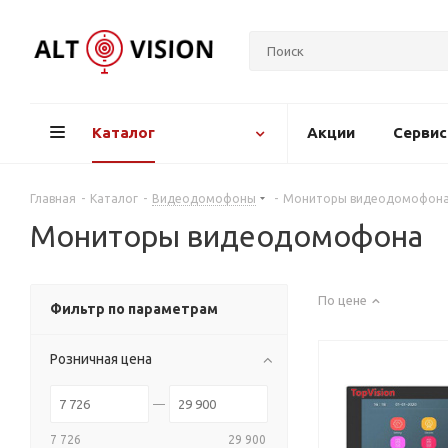
Каталог
Акции
Серви
Главная
-
Каталог
-
Видеодомофоны
-
Мониторы видеодомофон
Мониторы видеодомофона
По цене
Фильтр по параметрам
Розничная цена
7 726
29 900