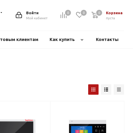
Войти
Корзина
0
0
0
Мой кабинет
пуста
товым клиентам
Как купить
Контакты