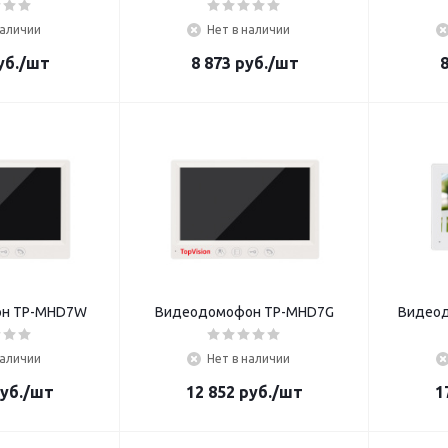
наличии
Нет в наличии
б.
/шт
8 873
руб.
/шт
8
н TP-MHD7W
Видеодомофон TP-MHD7G
Видео
наличии
Нет в наличии
уб.
/шт
12 852
руб.
/шт
1