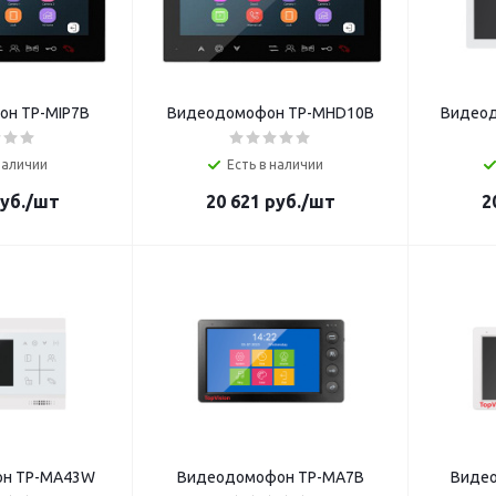
н TP-MIP7B
Видеодомофон TP-MHD10B
Видео
наличии
Есть в наличии
уб.
/шт
20 621
руб.
/шт
2
н TP-MA43W
Видеодомофон TP-MA7B
Виде