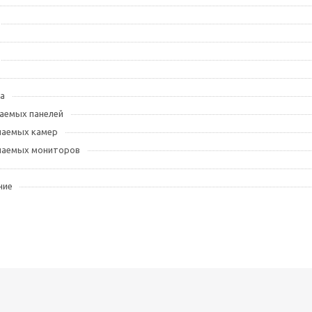
а
аемых панелей
чаемых камер
чаемых мониторов
ние