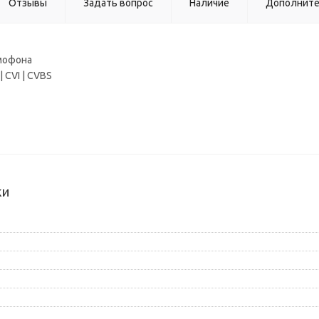
Отзывы
Задать вопрос
Наличие
Дополнит
мофона
| CVI | CVBS
ки