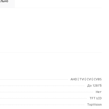
ельно
AHD | TVI | CVI | CVBS
До 128 Гб
Нет
TFT LCD
TopVision