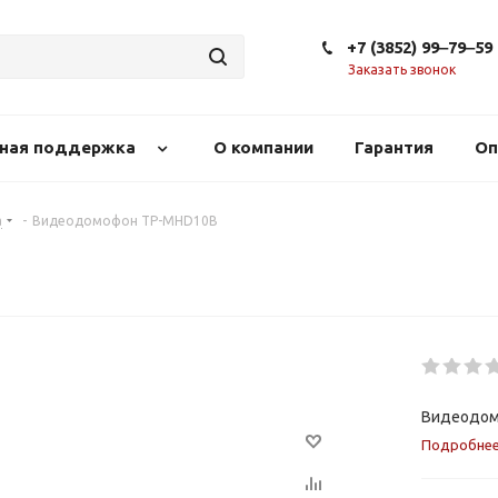
+7 (3852) 99‒79‒59
Заказать звонок
сная поддержка
О компании
Гарантия
Оп
а
-
Видеодомофон TP-MHD10B
Видеодом
Подробне