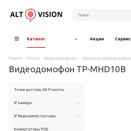
Каталог
Акции
Серви
Главная
-
Каталог
-
Видеодомофоны
-
Мониторы видеодомофон
Видеодомофон TP-MHD10B
Точки доступа, WI-FI мосты
IP камеры
IP Видеорегистраторы
Коммутаторы POE