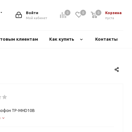
Войти
Корзина
0
0
0
Мой кабинет
пуста
товым клиентам
Как купить
Контакты
офон TP-MHD10B
е