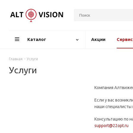
Каталог
Акции
Серви
Главная
-
Услуги
Услуги
Компания Алтвиже
Если у вас возник
наши специалисты в
Консультацию по на
support@22opt.ru