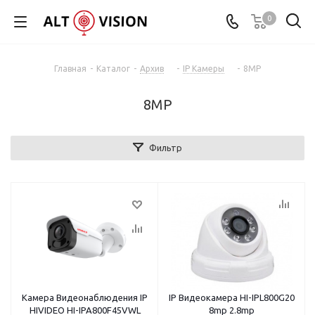
0
Главная
-
Каталог
-
Архив
-
IP Камеры
-
8MP
8MP
Фильтр
Камера Видеонаблюдения IP
IP Видеокамера HI-IPL800G20
HIVIDEO HI-IPA800F45VWL
8mp 2.8mp