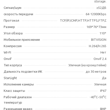
storage.
Сигнал/шум
≥52ДБ
скорость передачи
64-12000Kbps
Протокол
TCP/IP,ICMP,HTTP,HTTPS,FTP,D
Размер
169*76*73мм
Угол обзора
110*
Мобильное приложение
BITVISION
Компрессия
H.264/H.265
WI-FI
Нет
Оnvif
Onvif 2.4
Тип корпуса
Уличная (на кронштейне)
Дальность подсветки ИК
до 30 метров
StarLight
Да
Исполнение камеры
Уличная
Класс защиты
IP67
Рабочий диапазон
-40°С~50°С
температур
Разрешение видео
8MP