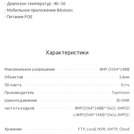
- Диапозон температур -40~50
- Мобильное приложение Bitvision
- Питание POE
Характеристики
Максимальное разрешение
8MP (3264*2488)
Объектив
3,6мм
SD карта
Есть
Производитель
TopVision
Шумоподавление
3D DNR
частота кадров
8МР(3264*2488)*15к/c; 5MP(256
с;4MP(2560*1440)*25к\с;3MP(230
Хранение
FTP, Local, NVR, SMTP, Cloud