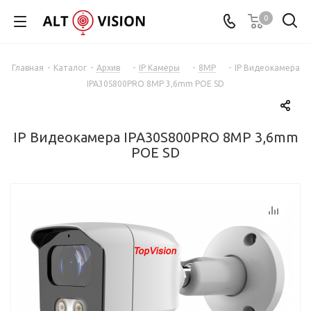
0
Главная
-
Каталог
-
Архив
-
IP Камеры
-
8MP
-
IP Видеокамера
IPA30S800PRO 8MP 3,6mm POE SD
IP Видеокамера IPA30S800PRO 8MP 3,6mm
POE SD