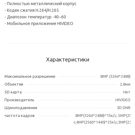
- Полностью металлический корпус
- Кодек сжатия H.264/H.265
- Диапозон температур -40~60
- Мобильное приложение HIVIDEO
Характеристики
Максимальное разрешение
8MP (3264*2488)
Объектив
2,8мм
SD карта
Нет
Производитель
HIVIDEO
Шумоподавление
3D DNR
частота кадров
8МР(3264*2488)*15к/c; 5MP(256
с;4MP(2560*1440)*25к\с;3MP(230