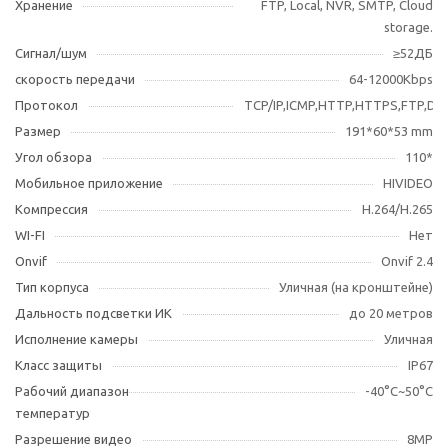
Хранение
FTP, Local, NVR, SMTP, Cloud
storage.
Сигнал/шум
≥52ДБ
скорость передачи
64-12000Kbps
Протокол
TCP/IP,ICMP,HTTP,HTTPS,FTP,D
Размер
191*60*53 mm
Угол обзора
110*
Мобильное приложение
HIVIDEO
Компрессия
H.264/H.265
WI-FI
Нет
Оnvif
Onvif 2.4
Тип корпуса
Уличная (на кронштейне)
Дальность подсветки ИК
до 20 метров
Исполнение камеры
Уличная
Класс защиты
IP67
Рабочий диапазон
-40°С~50°С
температур
Разрешение видео
8MP