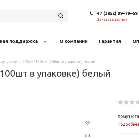
+7 (3852) 99‒79‒59
Заказать звонок
сная поддержка
О компании
Гарантия
Оп
мут/стяжка 2,5мм*160мм (100шт в упаковке) белый
100шт в упаковке) белый
Хомут/стя
Подробне