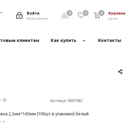
Войти
Корзина
0
0
0
Мой кабинет
пуста
товым клиентам
Как купить
Контакты
Артикул:
0007982
жка 2,5мм*160мм (100шт в упаковке) белый
е