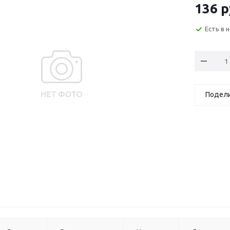
136
р
Есть в 
Подел