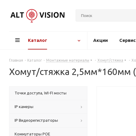
Каталог
Акции
Серви
Главная
-
Каталог
-
Монтажные материалы
-
Хомут/стяжка
-
Хо
Хомут/стяжка 2,5мм*160мм (
Точки доступа, WI-FI мосты
IP камеры
IP Видеорегистраторы
Коммутаторы POE