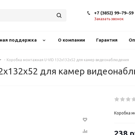
+7 (3852) 99‒79‒59
Заказать звонок
сная поддержка
О компании
Гарантия
Оп
-
Коробка монтажная U-VID 132х132х52 для камер видеонаблюдения
32х132х52 для камер видеонаб
Коробка м
238
р