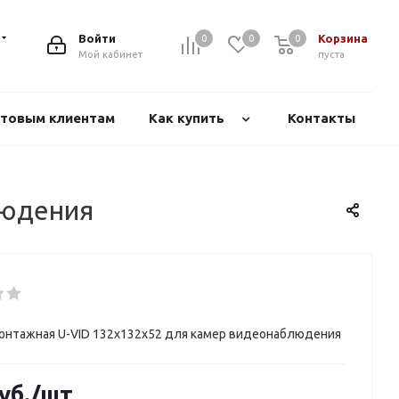
Войти
Корзина
0
0
0
Мой кабинет
пуста
товым клиентам
Как купить
Контакты
людения
онтажная U-VID 132х132х52 для камер видеонаблюдения
уб.
/шт