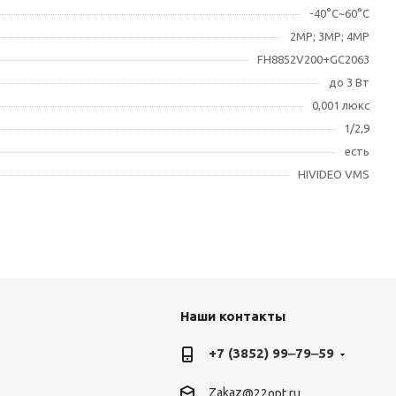
-40°С~60°С
2МР; 3МР; 4MP
FH8852V200+GC2063
до 3 Вт
0,001 люкс
1/2,9
есть
HIVIDEO VMS
Наши контакты
+7 (3852) 99‒79‒59
Zakaz
@22opt.ru