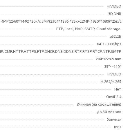
HIVIDEO
3D DNR
4MP(2560*1440)*20к/с;3МР(2304*1296)*25к/с;2MP(1920*1080)*25к/с
FTP, Local, NVR, SMTP, Cloud storage.
≥52ДБ
64-12000Kbps
IP,ICMP,HTTP,HTTPS,FTP,DHCP,DNS,DDNS,RTP,RTSP,RTCP,NTP,SMTP
204*65*69 mm
35°-~110°
HIVIDEO
H.264/H.265
Нет
Onvif 2.4
Уличная (на кронштейне)
до 30 метров
Уличная
IP67