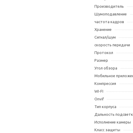
Производитель
Шумоподавление
частота кадров
Хранение
Сигнал/шум
скорость передачи
Протокол
Размер
Угол обзора
Мобильное приложе
Компрессия
WI-FI
Оnvif
Тип корпуса
Дальность подсветк
Исполнение камеры
Класс защиты