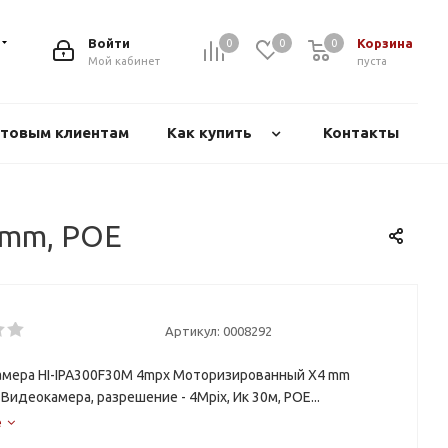
Войти
Корзина
0
0
0
Мой кабинет
пуста
товым клиентам
Как купить
Контакты
 mm, POE
Артикул:
0008292
амера HI-IPA300F30M 4mpx Mоторизированный X4 mm
 Видеокамера, разрешение - 4Mpix, Ик 30м, POE...
е