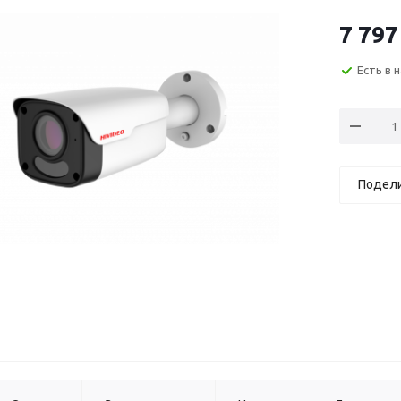
7 797
Есть в 
Подел