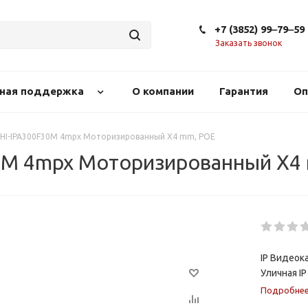
+7 (3852) 99‒79‒59
Заказать звонок
сная поддержка
О компании
Гарантия
Оп
 HI-IPA300F30M 4mpx Mоторизированный X4 mm, POE
30M 4mpx Mоторизированный X4
IP Видеок
Уличная IP
Подробне