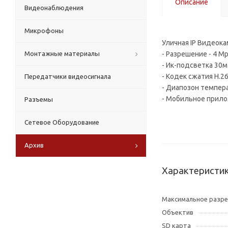
Описание
Видеонаблюдения
Микрофоны
Уличная IP Видеок
Монтажные материалы
- Разрешение - 4 Mp
- Ик-подсветка 30м
- Кодек сжатия H.2
Передатчики видеосигнала
- Диапозон темпер
- Мобильное прило
Разъемы
Сетевое Оборудование
Архив
Характеристи
Максимальное разр
Объектив
SD карта