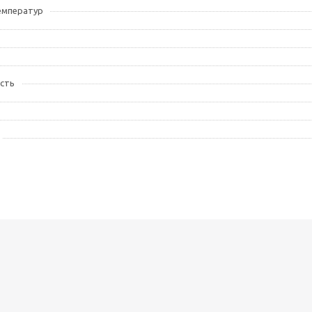
емператур
сть