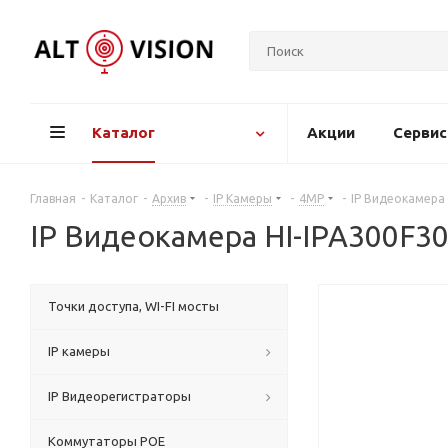
Каталог
Акции
Серви
Главная
-
Каталог
-
Архив
-
IP Камеры
-
4MP
-
IP Видеокамера
IP Видеокамера HI-IPA300F
Точки доступа, WI-FI мосты
IP камеры
IP Видеорегистраторы
Коммутаторы POE