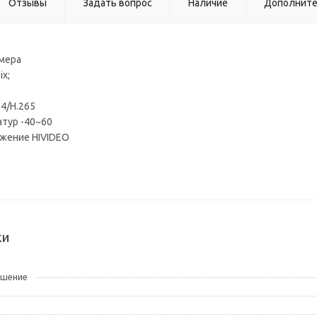
Отзывы
Задать вопрос
Наличие
Дополнит
амера
ix;
64/H.265
атур -40~60
жение HIVIDEO
ки
ешение