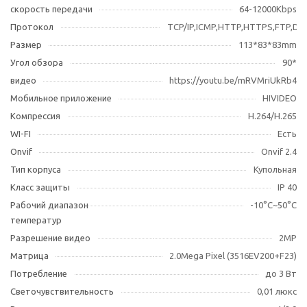
скорость передачи
64-12000Kbps
Протокол
TCP/IP,ICMP,HTTP,HTTPS,FTP,D
Размер
113*83*83mm
Угол обзора
90*
видео
https://youtu.be/mRVMriUkRb4
Мобильное приложение
HIVIDEO
Компрессия
H.264/H.265
WI-FI
Есть
Оnvif
Onvif 2.4
Тип корпуса
Купольная
Класс защиты
IP 40
Рабочий диапазон
-10°С~50°С
температур
Разрешение видео
2МР
Матрица
2.0Mega Pixel (3516EV200+F23)
Потребление
до 3 Вт
Светочувствительность
0,01 люкс