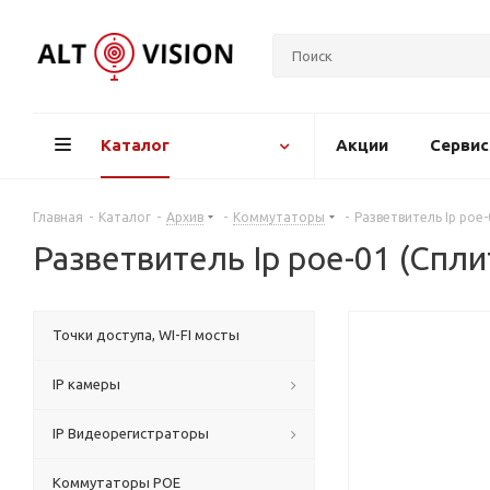
Каталог
Акции
Серви
Главная
-
Каталог
-
Архив
-
Коммутаторы
-
Разветвитель Ip poe-
Разветвитель Ip poe-01 (Спли
Точки доступа, WI-FI мосты
IP камеры
IP Видеорегистраторы
Коммутаторы POE