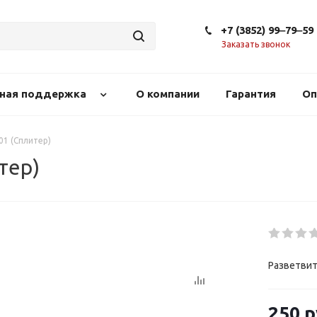
+7 (3852) 99‒79‒59
Заказать звонок
сная поддержка
О компании
Гарантия
Оп
01 (Сплитер)
тер)
Разветвит
250
р