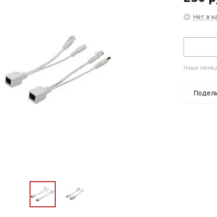
Нет в н
Наши менед
Подел