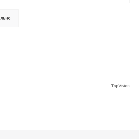
ельно
TopVision