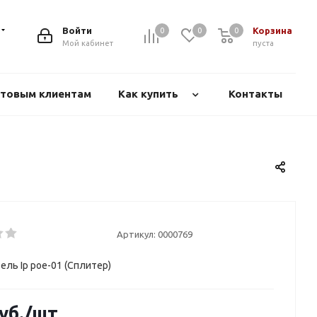
Войти
Корзина
0
0
0
Мой кабинет
пуста
товым клиентам
Как купить
Контакты
Артикул:
0000769
ель Ip poe-01 (Сплитер)
уб.
/шт