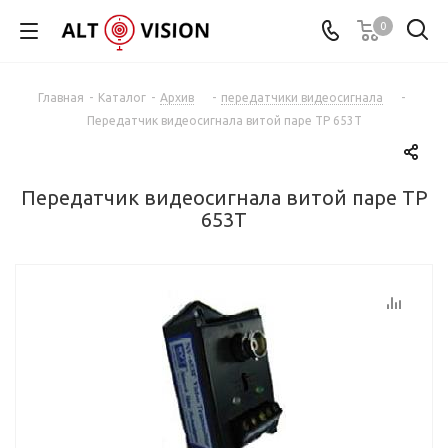
0
Главная
-
Каталог
-
Архив
-
передатчики видеосигнала
-
Передатчик видеосигнала витой паре TP 653T
Передатчик видеосигнала витой паре TP
653T