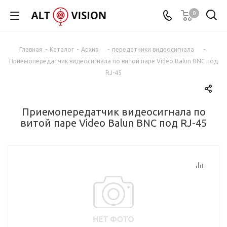
0
Главная
-
Каталог
-
Архив
-
передатчики видеосигнала
-
Приемопередатчик видеосигнала по витой паре Video Вalun BNC под
RJ-45
Приемопередатчик видеосигнала по
витой паре Video Вalun BNC под RJ-45