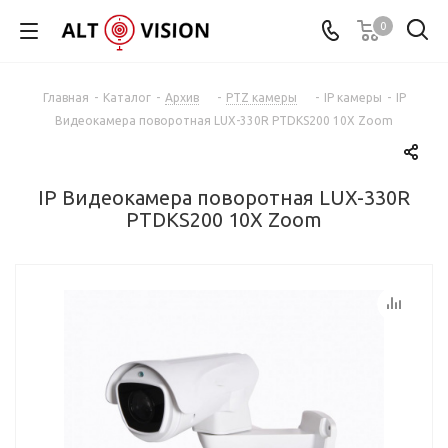
0
Главная
-
Каталог
-
Архив
-
PTZ камеры
-
IP камеры
-
IP
Видеокамера поворотная LUX-330R PTDKS200 10X Zoom
IP Видеокамера поворотная LUX-330R
PTDKS200 10X Zoom