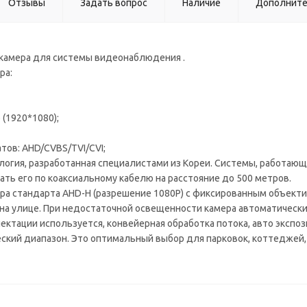
Отзывы
Задать вопрос
Наличие
Дополнит
камера для системы видеонаблюдения .
ра:
 (1920*1080);
тов: AHD/CVBS/TVI/CVI;
логия, разработанная специалистами из Кореи. Системы, работающ
ать его по коаксиальному кабелю на расстояние до 500 метров.
ра стандарта AHD-H (разрешение 1080P) с фиксированным объекти
а улице. При недостаточной освещенности камера автоматически
ектации используется, конвейерная обработка потока, авто экспо
еский диапазон. Это оптимальный выбор для парковок, коттеджей,