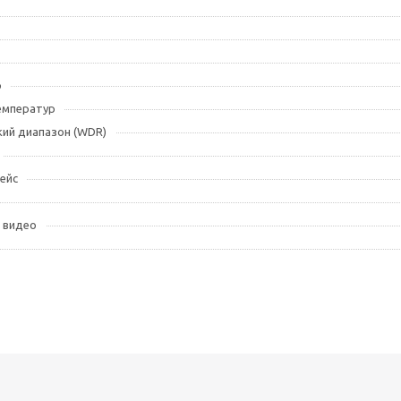
р
емператур
ий диапазон (WDR)
ейс
 видео