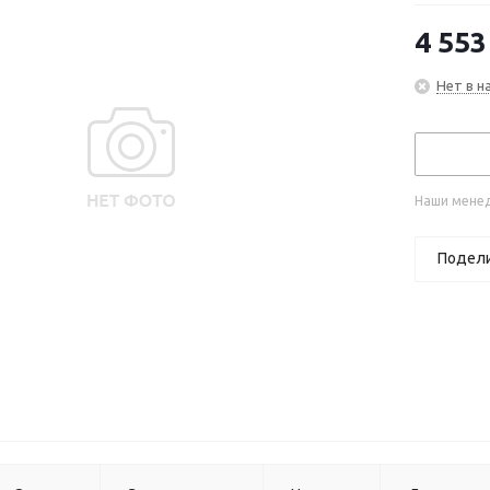
4 553
Нет в н
Наши менед
Подел