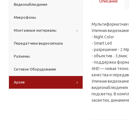
Описание
Видеонаблюдения
Микрофоны
Мультиформатная 
Монтажные материалы
Уличная видеокаме
- Night Color
- Smart Led
Передатчики видеосигнала
- разрешение - 2 Mp
- объектив - 3,6мм;
Разъемы
- поддержка форма
AHD — новая техно
Сетевое Оборудование
качества и передав
Уличная видеокаме
Архив
видеонаблюдения н
подсветку. В компл
засветки, динамич