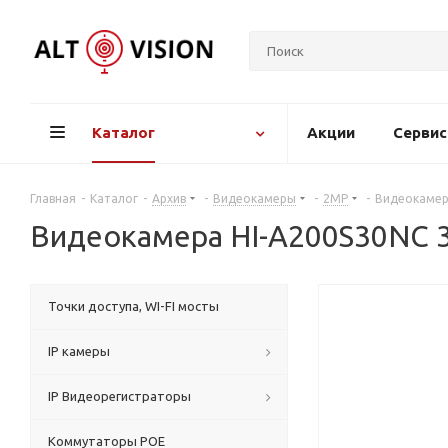
Каталог
Акции
Серви
Главная
-
Каталог
-
Архив
-
Видеокамеры
-
2MP
-
Видеокамера
Видеокамера HI-A200S30NС 3
Точки доступа, WI-FI мосты
IP камеры
IP Видеорегистраторы
Коммутаторы POE