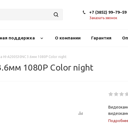
+7 (3852) 99‒79‒59
Заказать звонок
сная поддержка
О компании
Гарантия
Оп
 HI-A200S30NС 3.6мм 1080P Color night
.6мм 1080P Color night
Видеокаме
видеокаме
Подробне