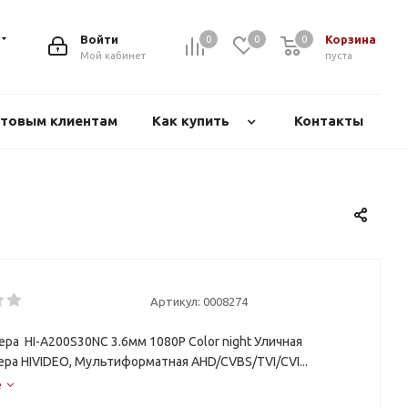
Войти
Корзина
0
0
0
Мой кабинет
пуста
товым клиентам
Как купить
Контакты
Артикул:
0008274
ра HI-A200S30NС 3.6мм 1080P Color night Уличная
ра HIVIDEO, Мультиформатная AHD/CVBS/TVI/CVI...
е