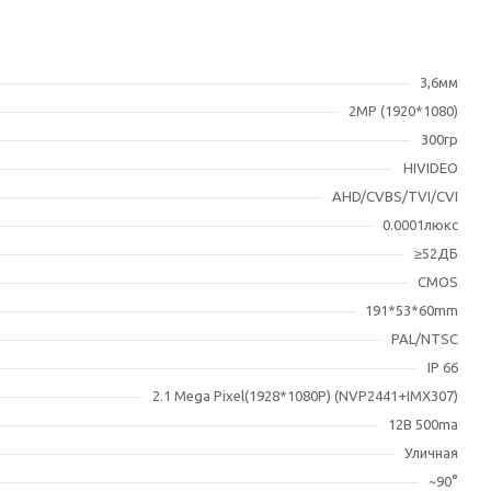
3,6мм
2МР (1920*1080)
300гр
HIVIDEO
AHD/CVBS/TVI/CVI
0.0001люкс
≥52ДБ
CMOS
191*53*60mm
PAL/NTSC
IP 66
2.1 Mega Pixel(1928*1080P) (NVP2441+IMX307)
12В 500ma
Уличная
~90°