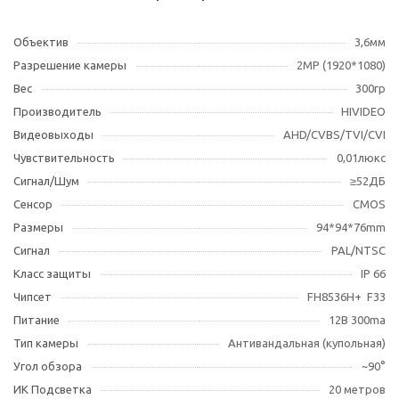
Объектив
3,6мм
Разрешение камеры
2МР (1920*1080)
Вес
300гр
Производитель
HIVIDEO
Видеовыходы
AHD/CVBS/TVI/CVI
Чувствительность
0,01люкс
Сигнал/Шум
≥52ДБ
Сенсор
CMOS
Размеры
94*94*76mm
Сигнал
PAL/NTSC
Класс защиты
IP 66
Чипсет
FH8536H+ F33
Питание
12В 300ma
Тип камеры
Антивандальная (купольная)
Угол обзора
~90°
ИК Подсветка
20 метров