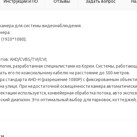
Инструкции и ПО
Отзывы
Задать вопрос
На
камера для системы видеонаблюдения .
мера:
 (1920*1080);
тов: AHD/CVBS/TVI/CVI;
логия, разработанная специалистами из Кореи. Системы, работающ
ать его по коаксиальному кабелю на расстояние до 500 метров.
ра стандарта AHD-H (разрешение 1080P) с фиксированным объекти
а улице. При недостаточной освещенности камера автоматически
ектации используется, конвейерная обработка потока, авто экспо
еский диапазон. Это оптимальный выбор для парковок, коттеджей,
ки