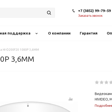
+7 (3852) 99‒79‒59
Заказать звонок
сная поддержка
О компании
Гарантия
Оп
а HI-D200F20 1080P 3,6MM
80P 3,6MM
Видеокаме
HIVIDEO, 
Подробне