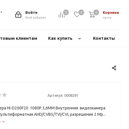
Войти
Корзина
0
0
0
Мой кабинет
пуста
товым клиентам
Как купить
Контакты
Артикул:
0008281
ра HI-D200F20 1080P 3,6MM Внутренняя видеокамера
Мультиформатная AHD/CVBS/TVI/CVI, разрешение 2 Mp...
е