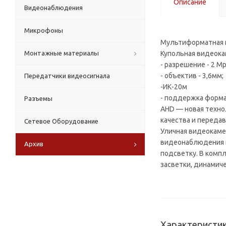
Описание
Видеонаблюдения
Микрофоны
Мультиформатная 
Монтажные материалы
Купольная видеока
- разрешение - 2 Mp
- объектив - 3,6мм;
Передатчики видеосигнала
-ИК-20м
- поддержка форма
Разъемы
AHD — новая техно
качества и передав
Сетевое Оборудование
Уличная видеокаме
видеонаблюдения н
Архив
подсветку. В компл
засветки, динамич
Характеристи