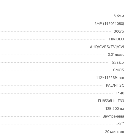
3,6мм
2МР (1920*1080)
300гр
HIVIDEO
AHD/CVBS/TVI/CVI
0,01люкс
≥52ДБ
CMOS
112*112*89 mm
PAL/NTSC
IP 40
FH8536H+ F33
12В 300ma
Внутренняя
~90°
20 метров