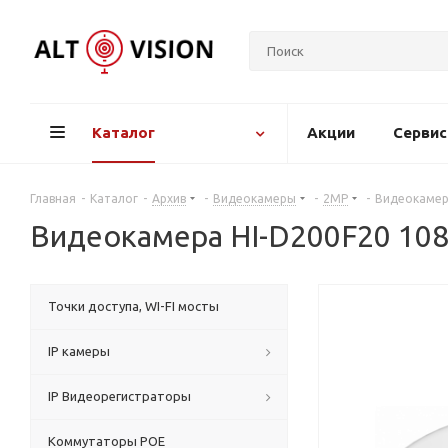
Каталог
Акции
Серви
Главная
-
Каталог
-
Архив
-
Видеокамеры
-
2MP
-
Видеокамер
Видеокамера HI-D200F20 10
Точки доступа, WI-FI мосты
IP камеры
IP Видеорегистраторы
Коммутаторы POE