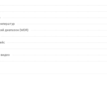
р
емператур
ий диапазон (WDR)
ейс
 видео