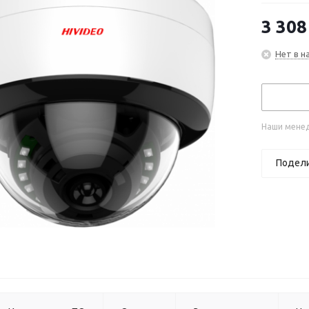
3 308
Нет в н
Наши менед
Подел