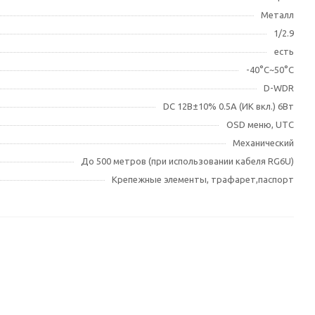
Металл
1/2.9
есть
-40°С~50°С
D-WDR
DC 12В±10% 0.5А (ИК вкл.) 6Вт
OSD меню, UTC
Механический
До 500 метров (при использовании кабеля RG6U)
Крепежные элементы, трафарет,паспорт