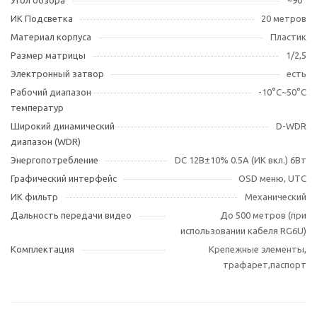
Угол обзора
~90°
ИК Подсветка
20 метров
Материал корпуса
Пластик
Размер матрицы
1/2,5
Электронный затвор
есть
Рабочий диапазон
-10°С~50°С
температур
Широкий динамический
D-WDR
диапазон (WDR)
Энергопотребление
DC 12В±10% 0.5А (ИК вкл.) 6Вт
Графический интерфейс
OSD меню, UTC
ИК фильтр
Механический
Дальность передачи видео
До 500 метров (при
использовании кабеля RG6U)
Комплектация
Крепежные элементы,
трафарет,паспорт