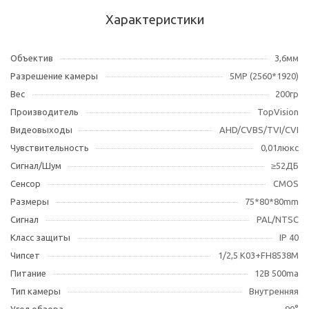
Характеристики
Объектив
3,6мм
Разрешение камеры
5MР (2560*1920)
Вес
200гр
Производитель
TopVision
Видеовыходы
AHD/CVBS/TVI/CVI
Чувствительность
0,01люкс
Сигнал/Шум
≥52ДБ
Сенсор
CMOS
Размеры
75*80*80mm
Сигнал
PAL/NTSC
Класс защиты
IP 40
Чипсет
1/2,5 K03+FH8538M
Питание
12В 500ma
Тип камеры
Внутренняя