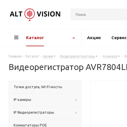
Каталог
Акции
Серви
Главная
-
Каталог
-
Архив
-
Видеорегистраторы
-
4 канала
-
В
Видеорегистратор AVR7804
Точки доступа, WI-FI мосты
IP камеры
IP Видеорегистраторы
Коммутаторы POE