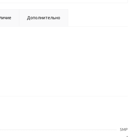
личие
Дополнительно
5MP