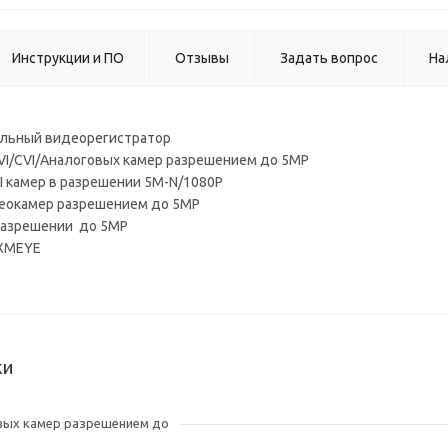
Инструкции и ПО
Отзывы
Задать вопрос
На
альный видеорегистратор
I/CVI/Аналоговых камер разрешением до 5МР
I камер в разрешении 5М-N/1080P
деокамер разрешением до 5МР
 разрешении до 5МР
 XMEYE
ки
вых камер разрешением до