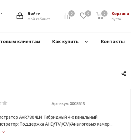
Войти
Корзина
0
0
0
Мой кабинет
пуста
товым клиентам
Как купить
Контакты
Артикул:
0008615
стратор AVR7804LN Гибридный 4-х канальный
стратор; Поддержка AHD/TVI/CVI/Аналоговых камер...
е