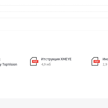
к
Итструкция XMEYE
Ин
у TopVision
4,9 мб
2,9