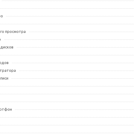
ео
го просмотра
р
 дисков
ходов
стратора
писи
артфон