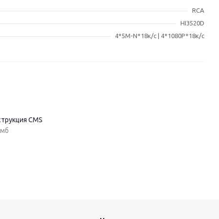
RCA
HI3520D
4*5M-N*18к/с | 4*1080P*18к/с
струкция CMS
 мб