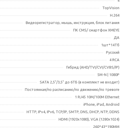
4
TopVision
H.264
Видеорегистратор, мышь, инструкция, блок питания
ПК CMS/ смартфон XMEYE
ДА
1шт*14Тб
Русский
4 RCA
Гибрид (AHD/TVI/CVI/CVBS/IP)
5M-N | 1080Р
SATA 2,5"/3,5" до 6ТБ (в комплект не входит)
Постоянная/по расписанию/по движению/по тревоге
1 RJ45 10M/100M Ethernet
iPhone, iPad, Android
HTTP, IPv4, IPv6, TCP/IP, SMTP, DNS, DHCP, NTP, DDNS
HDMI (1920х1080), VGA (1280х1024)
260*43*190MM