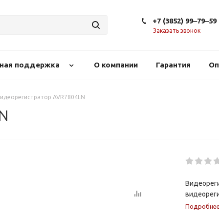
+7 (3852) 99‒79‒59
Заказать звонок
сная поддержка
О компании
Гарантия
Оп
идеорегистратор AVR7804LN
LN
Видеореги
видеореги
Подробне