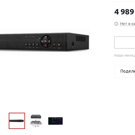
4 989
Нет в н
Наши менед
Подел