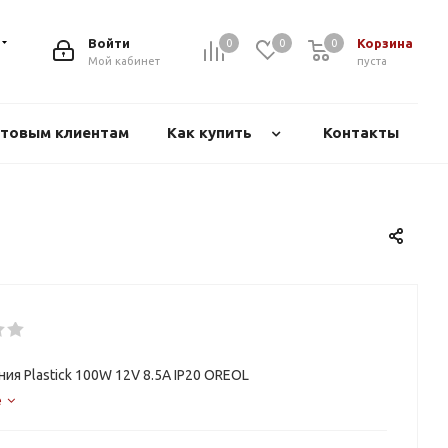
Войти
Корзина
0
0
0
Мой кабинет
пуста
товым клиентам
Как купить
Контакты
ния Plastick 100W 12V 8.5A IP20 OREOL
е