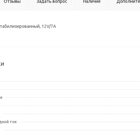
Отзывы
Задать вопрос
Наличие
Дополнит
стабилизированный, 12V/7А
ки
ие
дной ток
е