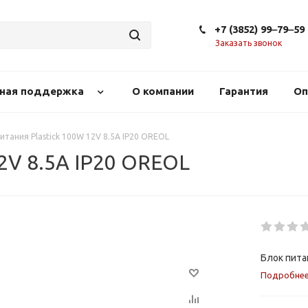
+7 (3852) 99‒79‒59
Заказать звонок
сная поддержка
О компании
Гарантия
Оп
итания Plastick 100W 12V 8.5A IP20 OREOL
12V 8.5A IP20 OREOL
Блок пита
Подробне