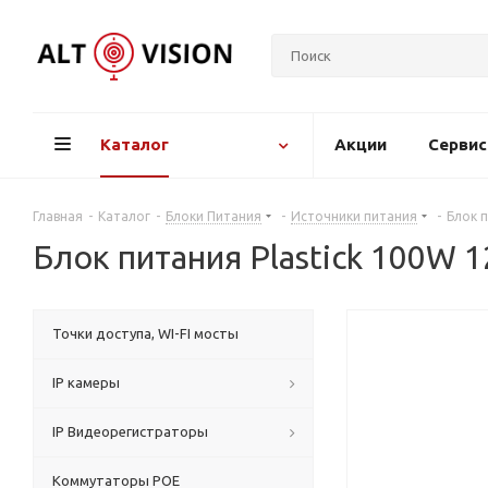
Каталог
Акции
Серви
Главная
-
Каталог
-
Блоки Питания
-
Источники питания
-
Блок п
Блок питания Plastick 100W 
Точки доступа, WI-FI мосты
IP камеры
IP Видеорегистраторы
Коммутаторы POE