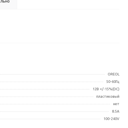
ельно
OREOL
50-60Гц
12В +/-15%(DC)
пластиковый
нет
8.5A
100-240V