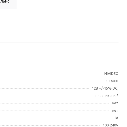
ельно
HIVIDEO
50-60Гц
12В +/-15%(DC)
пластиковый
нет
нет
1А
100-240V