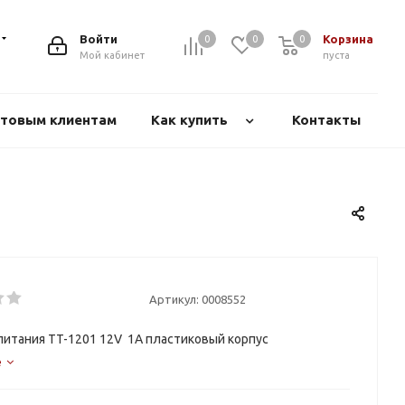
Войти
Корзина
0
0
0
Мой кабинет
пуста
товым клиентам
Как купить
Контакты
Артикул:
0008552
питания TT-1201 12V 1A пластиковый корпус
е