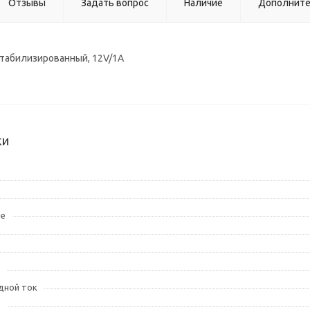
Отзывы
Задать вопрос
Наличие
Дополнит
стабилизированный, 12V/1А
ки
ие
дной ток
е