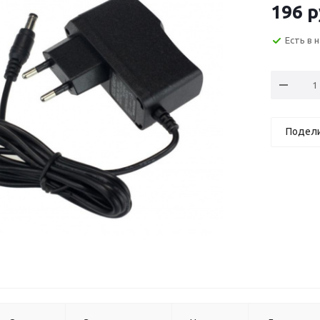
196
р
Есть в 
Подел