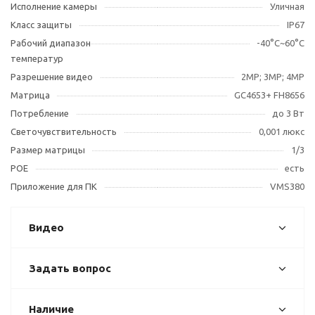
Исполнение камеры
Уличная
Класс защиты
IP67
Рабочий диапазон
-40°С~60°С
температур
Разрешение видео
2МР; 3МР; 4MP
Матрица
GC4653+ FH8656
Потребление
до 3 Вт
Светочувствительность
0,001 люкс
Размер матрицы
1/3
POE
есть
Приложение для ПК
VMS380
Видео
Задать вопрос
Наличие