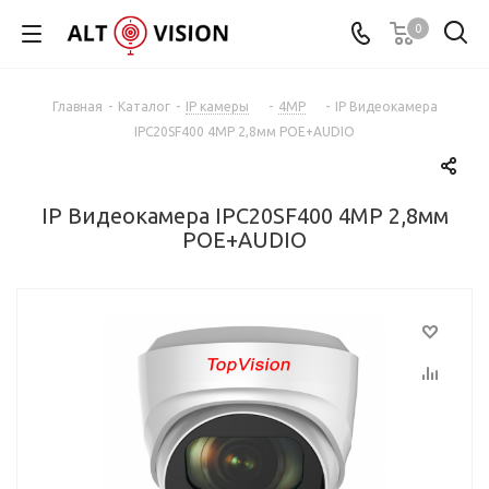
0
Главная
-
Каталог
-
IP камеры
-
4MP
-
IP Видеокамера
IPС20SF400 4MP 2,8мм POE+AUDIO
IP Видеокамера IPС20SF400 4MP 2,8мм
POE+AUDIO