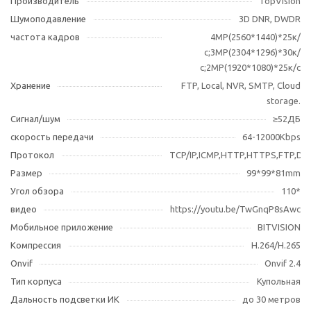
Производитель
TopVision
Шумоподавление
3D DNR, DWDR
частота кадров
4MP(2560*1440)*25к/
с;3МР(2304*1296)*30к/
с;2MP(1920*1080)*25к/с
Хранение
FTP, Local, NVR, SMTP, Cloud
storage.
Сигнал/шум
≥52ДБ
скорость передачи
64-12000Kbps
Протокол
TCP/IP,ICMP,HTTP,HTTPS,FTP,D
Размер
99*99*81mm
Угол обзора
110*
видео
https://youtu.be/TwGnqP8sAwc
Мобильное приложение
BITVISION
Компрессия
H.264/H.265
Оnvif
Onvif 2.4
Тип корпуса
Купольная
Дальность подсветки ИК
до 30 метров