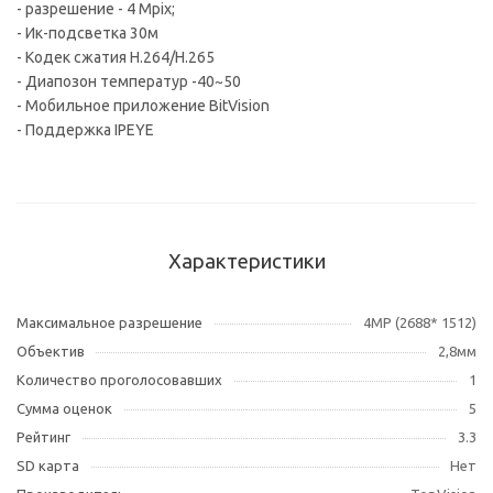
- разрешение - 4 Mpix;
- Ик-подсветка 30м
- Кодек сжатия H.264/H.265
- Диапозон температур -40~50
- Мобильное приложение BitVision
- Поддержка IPEYE
Характеристики
Максимальное разрешение
4MP (2688* 1512)
Объектив
2,8мм
Количество проголосовавших
1
Сумма оценок
5
Рейтинг
3.3
SD карта
Нет