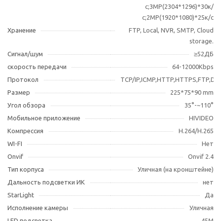
с;3МР(2304*1296)*30к/
с;2MP(1920*1080)*25к/с
Хранение
FTP, Local, NVR, SMTP, Cloud
storage.
Сигнал/шум
≥52ДБ
скорость передачи
64-12000Kbps
Протокол
TCP/IP,ICMP,HTTP,HTTPS,FTP,D
Размер
225*75*90 mm
Угол обзора
35°-~110°
Мобильное приложение
HIVIDEO
Компрессия
H.264/H.265
WI-FI
Нет
Оnvif
Onvif 2.4
Тип корпуса
Уличная (на кронштейне)
Дальность подсветки ИК
нет
StarLight
Да
Исполнение камеры
Уличная
LED подсветка
45М