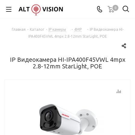
0
Главная
-
Каталог
-
IP камеры
-
4MP
-
IP Видеокамера HI-
IPA400F45VWL 4mpx 2.8-12mm StarLight, POE
IP Видеокамера HI-IPA400F45VWL 4mpx
2.8-12mm StarLight, POE