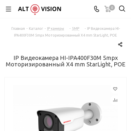
0
Главная
-
Каталог
-
IP камеры
-
5MP
-
IP Видеокамера HI-
IPA400F30M 5mpx Mоторизированный X4 mm StarLight, POE
IP Видеокамера HI-IPA400F30M 5mpx
Mоторизированный X4 mm StarLight, POE