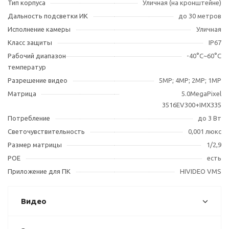
Тип корпуса
Уличная (на кронштейне)
Дальность подсветки ИК
до 30 метров
Исполнение камеры
Уличная
Класс защиты
IP67
Рабочий диапазон
-40°С~60°С
температур
Разрешение видео
5МР; 4МР; 2МР; 1МР
Матрица
5.0MegaPixel
3516EV300+IMX335
Потребление
до 3 Вт
Светочувствительность
0,001 люкс
Размер матрицы
1/2,9
POE
есть
Приложение для ПК
HIVIDEO VMS
Видео