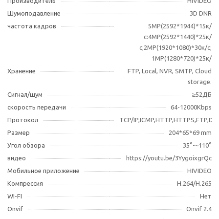
Производитель
HIVIDEO
Шумоподавление
3D DNR
частота кадров
5МР(2592*1944)*15к/
с:4MP(2592*1440)*25к/
с;2МР(1920*1080)*30к/с;
1МР(1280*720)*25к/
Хранение
FTP, Local, NVR, SMTP, Cloud
storage.
Сигнал/шум
≥52ДБ
скорость передачи
64-12000Kbps
Протокол
TCP/IP,ICMP,HTTP,HTTPS,FTP,D
Размер
204*65*69 mm
Угол обзора
35°-~110°
видео
https://youtu.be/3YygoixgrQc
Мобильное приложение
HIVIDEO
Компрессия
H.264/H.265
WI-FI
Нет
Оnvif
Onvif 2.4