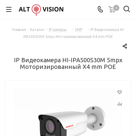
0
Главная
-
Каталог
-
IP камеры
-
5MP
-
IP Видеокамера HI-
IPA500S30M 5mpx Mоторизированный X4 mm POE
IP Видеокамера HI-IPA500S30M 5mpx
Mоторизированный X4 mm POE