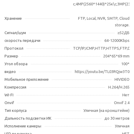
с;4MP(2560*1440)*25к\с;3MP(230
Хранение
FTP, Local, NVR, SMTP, Cloud
storage.
Сигнал/шум
≥52ДБ
скорость передачи
64-12000Kbps
Протокол
TCP/IP,ICMP,HTTP,HTTPS,FTP,D
Размер
204*65*69 mm
Угол обзора
100*
видео
https://youtu.be/TL03RQjw3T0
Мобильное приложение
HIVIDEO
Компрессия
H.264/H.265
WI-FI
Нет
Оnvif
Onvif 2.4
Тип корпуса
Уличная (на кронштейне)
Дальность подсветки ИК
до 30 метров
Исполнение камеры
Уличная
LED подсветка
НЕТ