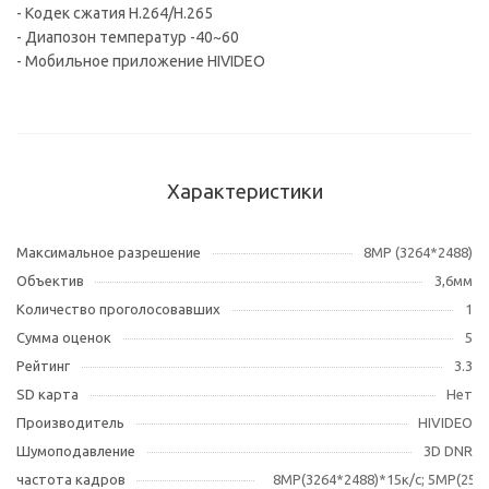
- Кодек сжатия H.264/H.265
- Диапозон температур -40~60
- Мобильное приложение HIVIDEO
Характеристики
Максимальное разрешение
8MP (3264*2488)
Объектив
3,6мм
Количество проголосовавших
1
Сумма оценок
5
Рейтинг
3.3
SD карта
Нет
Производитель
HIVIDEO
Шумоподавление
3D DNR
частота кадров
8МР(3264*2488)*15к/c; 5MP(256