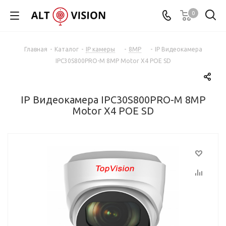
0
Главная
-
Каталог
-
IP камеры
-
8MP
-
IP Видеокамера
IPC30S800PRO-M 8MP Motor X4 POE SD
IP Видеокамера IPC30S800PRO-M 8MP
Motor X4 POE SD