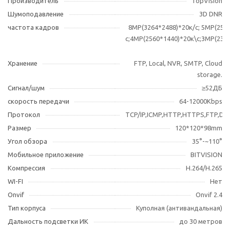
Производитель
TopVision
Шумоподавление
3D DNR
частота кадров
8МР(3264*2488)*20к/c; 5MP(256
с;4MP(2560*1440)*20к\с;3MP(230
Хранение
FTP, Local, NVR, SMTP, Cloud
storage.
Сигнал/шум
≥52ДБ
скорость передачи
64-12000Kbps
Протокол
TCP/IP,ICMP,HTTP,HTTPS,FTP,D
Размер
120*120*98mm
Угол обзора
35°-~110°
Мобильное приложение
BITVISION
Компрессия
H.264/H.265
WI-FI
Нет
Оnvif
Onvif 2.4
Тип корпуса
Куполная (антивандальная)
Дальность подсветки ИК
до 30 метров