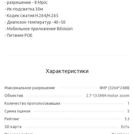
- разрешение - 8 Mpix;
- Ик-подсветка 30м
- Кодек сжатия H.264/H.265
- Диапозон температур -40~50
- Мобильное приложение Bitvision
- Питание POE
Характеристики
Максимальное разрешение
8MP (3264*2488)
Объектив
2.7-13.5MM motor zoom
Количество проголосовавших
1
Сумма оценок
5
Рейтинг
3.3
SD карта
Есть