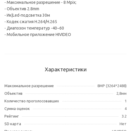
- Максимальное разрешение - 8 Mpix;
- Объектив 2.8mm
- Ик|Led-подсветка 30м
- Кодек сжатия H.264/H.265
- Диапозон температур -40~60
- Мобильное приложение HIVIDEO
Характеристики
Максимальное разрешение
8MP (3264*2488)
Объектив
2,8мм
Количество проголосовавших
1
Сумма оценок
4
Рейтинг
3.2
SD карта
Нет