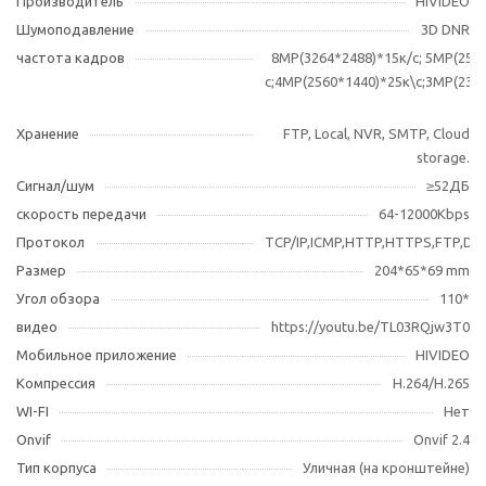
Производитель
HIVIDEO
Шумоподавление
3D DNR
частота кадров
8МР(3264*2488)*15к/c; 5MP(256
с;4MP(2560*1440)*25к\с;3MP(230
Хранение
FTP, Local, NVR, SMTP, Cloud
storage.
Сигнал/шум
≥52ДБ
скорость передачи
64-12000Kbps
Протокол
TCP/IP,ICMP,HTTP,HTTPS,FTP,D
Размер
204*65*69 mm
Угол обзора
110*
видео
https://youtu.be/TL03RQjw3T0
Мобильное приложение
HIVIDEO
Компрессия
H.264/H.265
WI-FI
Нет
Оnvif
Onvif 2.4
Тип корпуса
Уличная (на кронштейне)