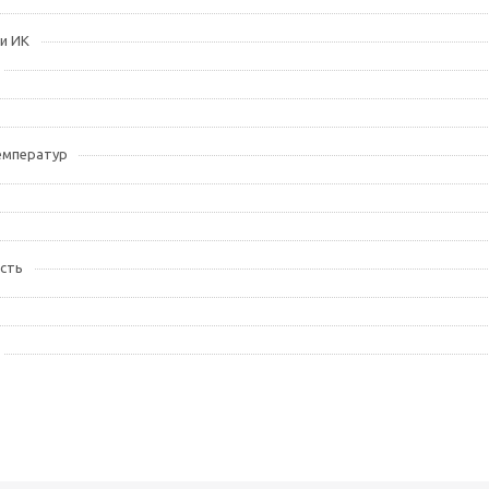
и ИК
емператур
сть