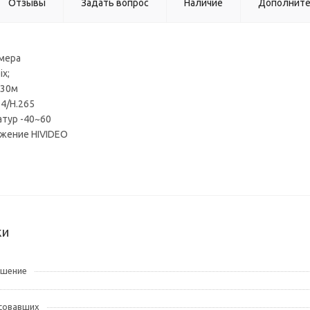
Отзывы
Задать вопрос
Наличие
Дополнит
амера
ix;
 30м
64/H.265
атур -40~60
жение HIVIDEO
ки
ешение
совавших