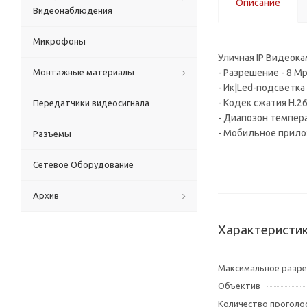
Описание
Видеонаблюдения
Микрофоны
Уличная IP Видеок
Монтажные материалы
- Разрешение - 8 Mp
- Ик|Led-подсветка
- Кодек сжатия H.2
Передатчики видеосигнала
- Диапозон темпер
- Мобильное прило
Разъемы
Сетевое Оборудование
Архив
Характеристи
Максимальное разр
Объектив
Количество проголо