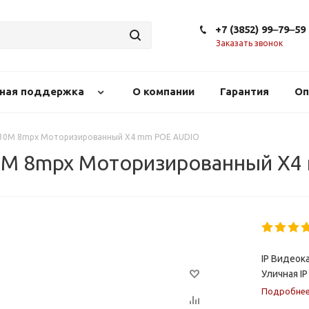
+7 (3852) 99‒79‒59
Заказать звонок
сная поддержка
О компании
Гарантия
Оп
0F30M 8mpx Mоторизированный X4 mm POE AUDIO
30M 8mpx Mоторизированный X
IP Видеок
Уличная IP
Подробне