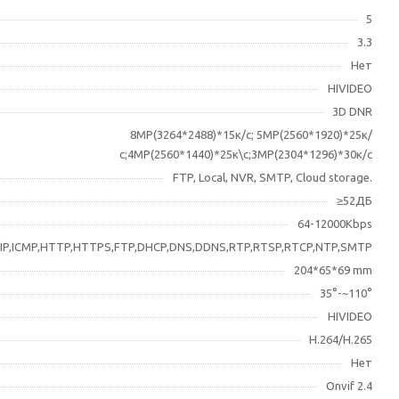
5
3.3
Нет
HIVIDEO
3D DNR
8МР(3264*2488)*15к/c; 5MP(2560*1920)*25к/
с;4MP(2560*1440)*25к\с;3MP(2304*1296)*30к/с
FTP, Local, NVR, SMTP, Cloud storage.
≥52ДБ
64-12000Kbps
IP,ICMP,HTTP,HTTPS,FTP,DHCP,DNS,DDNS,RTP,RTSP,RTCP,NTP,SMTP
204*65*69 mm
35°-~110°
HIVIDEO
H.264/H.265
Нет
Onvif 2.4