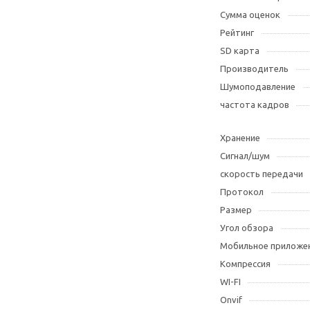
Сумма оценок
Рейтинг
SD карта
Производитель
Шумоподавление
частота кадров
Хранение
Сигнал/шум
скорость передачи
Протокол
Размер
Угол обзора
Мобильное приложе
Компрессия
WI-FI
Оnvif