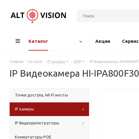
Каталог
Акции
Серви
Главная
-
Каталог
-
IP камеры
-
8MP
-
IP Видеокамера HI-IPA80
IP Видеокамера HI-IPA800F
Точки доступа, WI-FI мосты
IP камеры
IP Видеорегистраторы
Коммутаторы POE