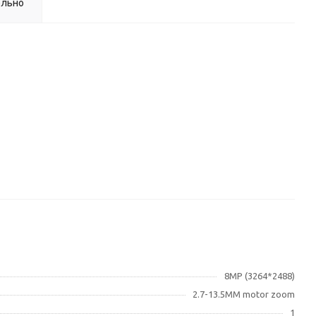
ельно
8MP (3264*2488)
2.7-13.5MM motor zoom
1