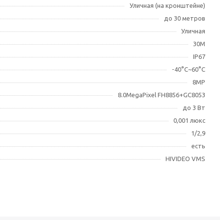
Уличная (на кронштейне)
до 30 метров
Уличная
30М
IP67
-40°С~60°С
8MP
8.0MegaPixel FH8856+GC8053
до 3 Вт
0,001 люкс
1/2,9
есть
HIVIDEO VMS