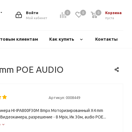
Войти
Корзина
0
0
0
Мой кабинет
пуста
товым клиентам
Как купить
Контакты
4 mm POE AUDIO
Артикул:
0008449
амера HI-IPA800F30M 8mpx Mоторизированный X4 mm
 Видеокамера, разрешение - 8 Mpix, Ик 30м, audio POE...
е