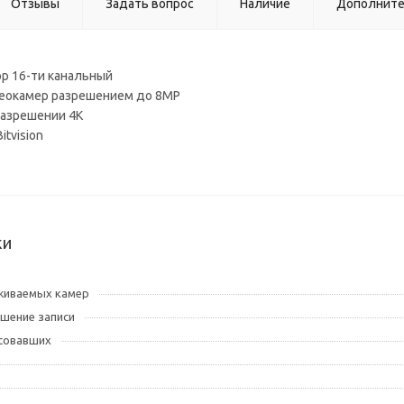
Отзывы
Задать вопрос
Наличие
Дополнит
ор 16-ти канальный
деокамер разрешением до 8МР
 разрешении 4K
itvision
ки
живаемых камер
шение записи
совавших