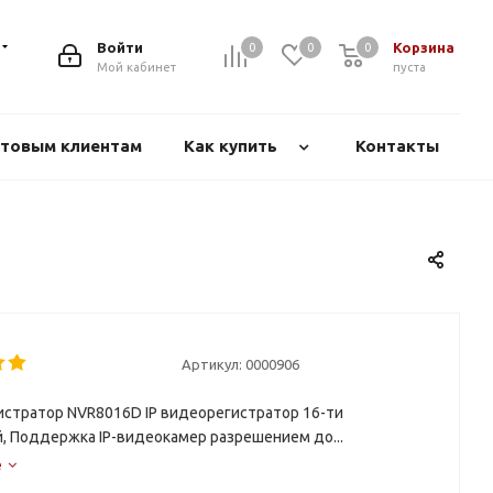
Войти
Корзина
0
0
0
Мой кабинет
пуста
товым клиентам
Как купить
Контакты
Артикул:
0000906
стратор NVR8016D IP видеорегистратор 16-ти
, Поддержка IP-видеокамер разрешением до...
е