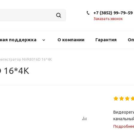
+7 (3852) 99‒79‒59
Заказать звонок
сная поддержка
О компании
Гарантия
Оп
егистратор NVR8016D 16*4K
 16*4K
Видеореги
канальный
Подробне