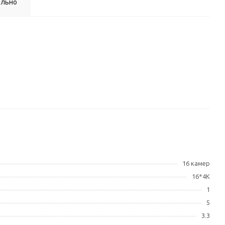
ельно
16 камер
16*4K
1
5
3.3