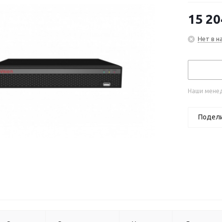
15 20
Нет в н
Наши менед
Подел