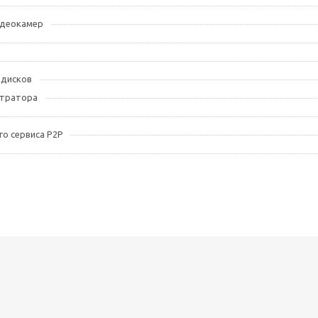
идеокамер
 дисков
стратора
о сервиса Р2Р