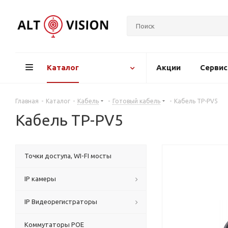
Каталог
Акции
Серви
Главная
-
Каталог
-
Кабель
-
Готовый кабель
-
Кабель TP-PV5
Кабель TP-PV5
Точки доступа, WI-FI мосты
IP камеры
IP Видеорегистраторы
Коммутаторы POE