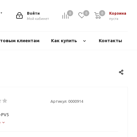
Войти
Корзина
0
0
0
Мой кабинет
пуста
товым клиентам
Как купить
Контакты
Артикул:
0000914
-PV5
е