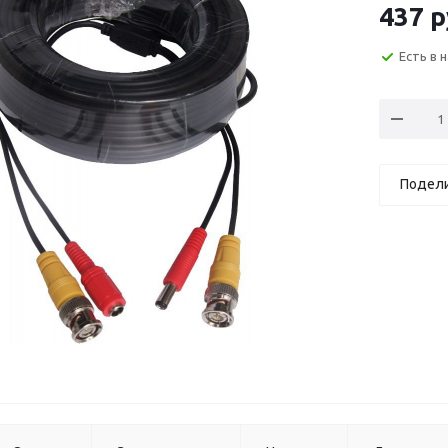
437
р
Есть в 
Подел