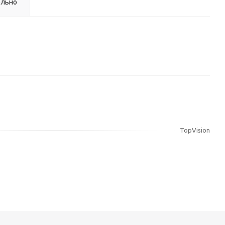
ельно
TopVision