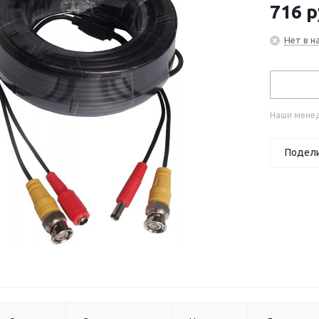
716
р
Нет в н
Наши менед
Подел