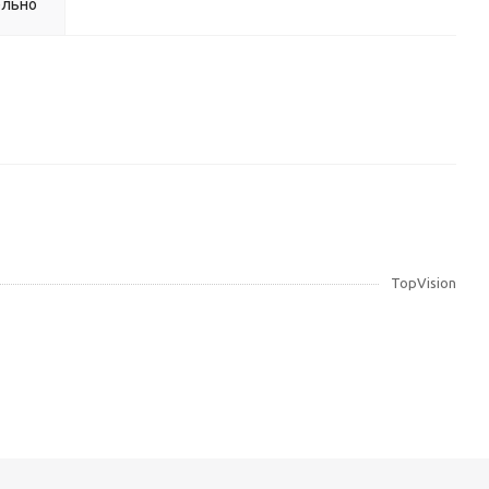
ельно
TopVision