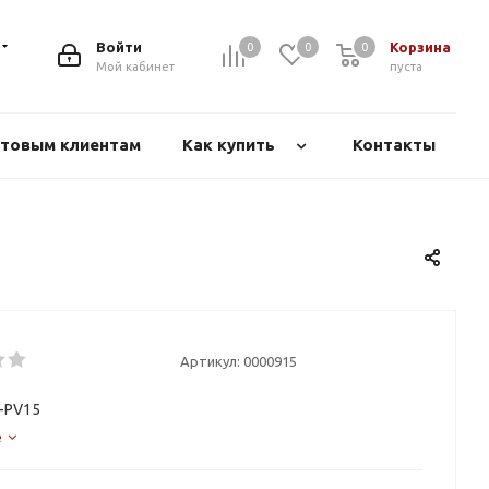
Войти
Корзина
0
0
0
Мой кабинет
пуста
товым клиентам
Как купить
Контакты
Артикул:
0000915
-PV15
е