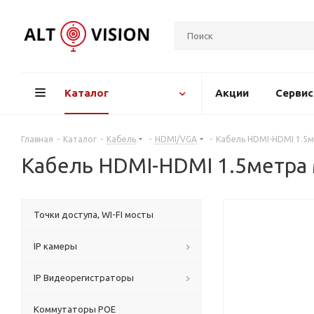
Каталог
Акции
Серви
Главная
-
Каталог
-
Кабель
-
HDMI/VGA
-
Кабель HDMI-HDMI 1.5
Кабель HDMI-HDMI 1.5метра
Точки доступа, WI-FI мосты
IP камеры
IP Видеорегистраторы
Коммутаторы POE