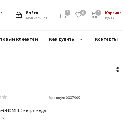
Войти
Корзина
0
0
0
Мой кабинет
пуста
товым клиентам
Как купить
Контакты
Артикул:
0007909
MI-HDMI 1.5метра медь
е