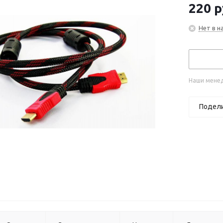
220
р
Нет в н
Наши менед
Подел