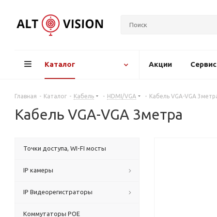
Каталог
Акции
Серви
Главная
-
Каталог
-
Кабель
-
HDMI/VGA
-
Кабель VGA-VGA 3метр
Кабель VGA-VGA 3метра
Точки доступа, WI-FI мосты
IP камеры
IP Видеорегистраторы
Коммутаторы POE