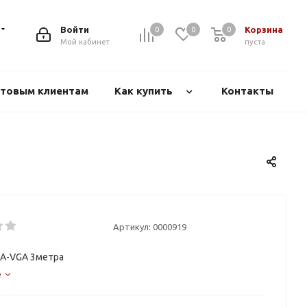
Войти
Корзина
0
0
0
Мой кабинет
пуста
товым клиентам
Как купить
Контакты
Артикул:
0000919
GA-VGA 3метра
е