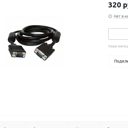
320
р
Нет в н
Наши менед
Подел