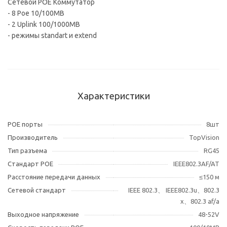
Сетевой POE Коммутатор
- 8 Poe 10/100MB
- 2 Uplink 100/1000MB
- режимы standart и extend
Характеристики
POE порты
8шт
Производитель
TopVision
Тип разъема
RG45
Стандарт POE
IEEE802.3AF/AT
Расстояние передачи данных
≤150 м
Сетевой стандарт
IEEE 802.3、 IEEE802.3u、802.3
x、802.3 af/a
Выходное напряжение
48-52V