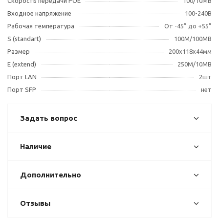
Скорость передачи POE
100/10MB
Входное напряжение
100-240В
Рабочая температура
От -45° до +55°
S (standart)
100М/100MB
Размер
200х118х44мм
E (extend)
250M/10MB
Порт LAN
2шт
Порт SFP
нет
Задать вопрос
Наличие
Дополнительно
Отзывы