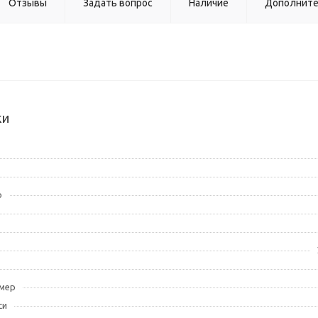
Отзывы
Задать вопрос
Наличие
Дополнит
ки
р
амер
си