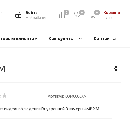
Войти
Корзина
0
0
0
Мой кабинет
пуста
товым клиентам
Как купить
Контакты
XM
Артикул:
KOM0006XM
кт видеонаблюдения Внутренний 8 камеры 4МР XM