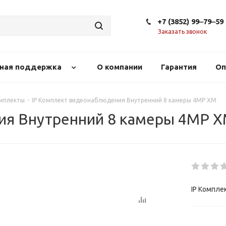
+7 (3852) 99‒79‒59
Заказать звонок
сная поддержка
О компании
Гарантия
Оп
омплекты
-
IP Комплект видеонаблюдения Внутренний 8 камеры 4МР XM
ия Внутренний 8 камеры 4МР 
IP Компле