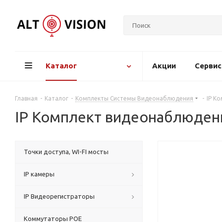
Каталог
Акции
Серви
Главная
-
Каталог
-
Комплекты Системы Видеонаблюдения
-
IP К
IP Комплект видеонаблюден
Точки доступа, WI-FI мосты
IP камеры
IP Видеорегистраторы
Коммутаторы POE