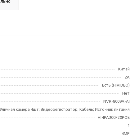
ельно
Китай
2А
Есть (HIVIDEO)
Нет
NVR-8009A-AI
Уличная камера 4шт; Видеорегистратор; Кабель; Источник питания
HI-IPA300F20POE
1
4МР