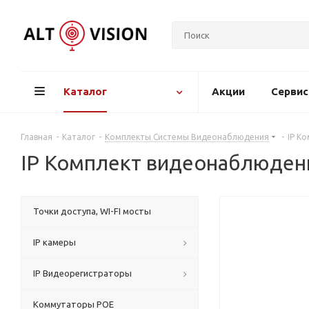
Каталог
Акции
Серви
Главная
-
Каталог
-
Комплекты Системы Видеонаблюдения
-
IP К
IP Комплект видеонаблюден
Точки доступа, WI-FI мосты
IP камеры
IP Видеорегистраторы
Коммутаторы POE