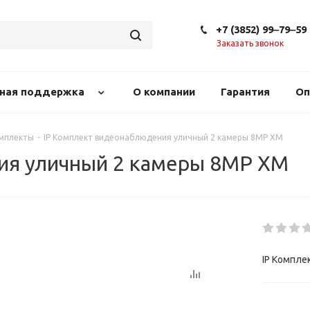
+7 (3852) 99‒79‒59
Заказать звонок
сная поддержка
О компании
Гарантия
Оп
омплекты
-
IP Комплект видеонаблюдения уличный 2 камеры 8МР XM
ия уличный 2 камеры 8МР XM
IP Компле