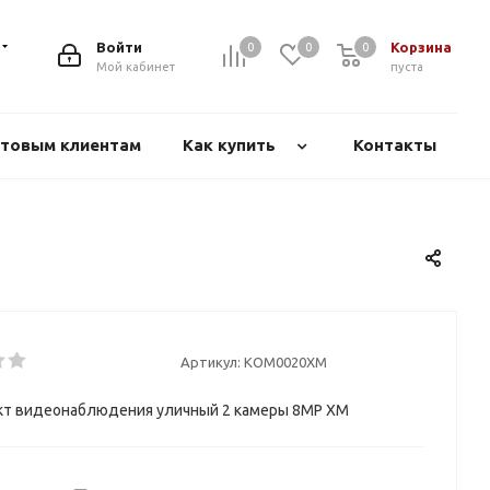
Войти
Корзина
0
0
0
Мой кабинет
пуста
товым клиентам
Как купить
Контакты
Артикул:
KOM0020XM
кт видеонаблюдения уличный 2 камеры 8МР XM