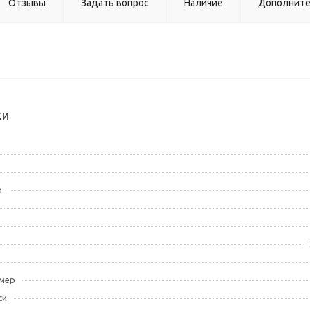
Отзывы
Задать вопрос
Наличие
Дополнит
ки
р
амер
си