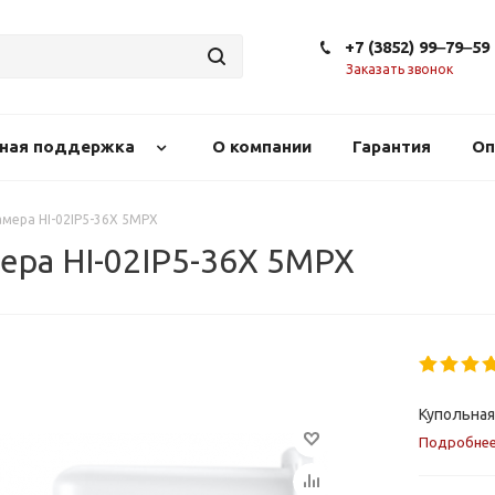
+7 (3852) 99‒79‒59
Заказать звонок
сная поддержка
О компании
Гарантия
Оп
амера HI-02IP5-36X 5MPX
ера HI-02IP5-36X 5MPX
Купольная
Подробне