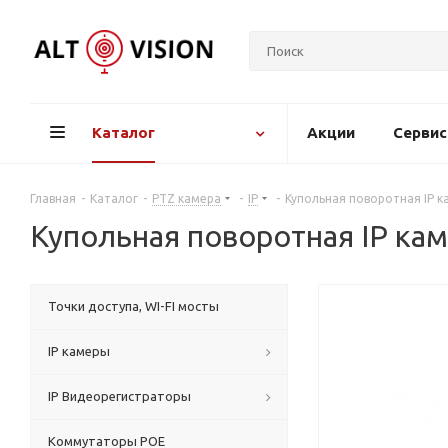
Каталог
Акции
Серви
Главная
-
Каталог
-
PTZ камера
-
IP
-
Купольная поворотная IP к
Купольная поворотная IP кам
Точки доступа, WI-FI мосты
IP камеры
IP Видеорегистраторы
Коммутаторы POE