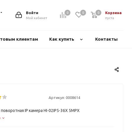
Войти
Корзина
0
0
0
Мой кабинет
пуста
товым клиентам
Как купить
Контакты
Артикул:
0008614
 поворотная IP камера HI-02IP5-36X 5MPX
е