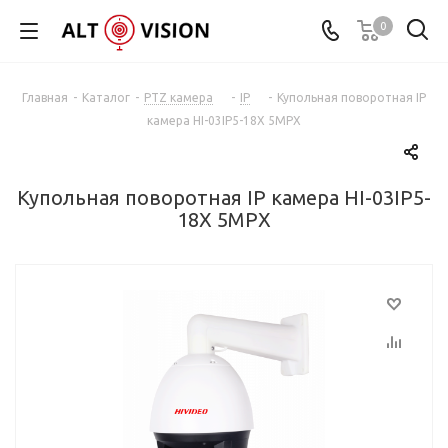
0
Главная
-
Каталог
-
PTZ камера
-
IP
-
Купольная поворотная IP
камера HI-03IP5-18X 5MPX
Купольная поворотная IP камера HI-03IP5-
18X 5MPX