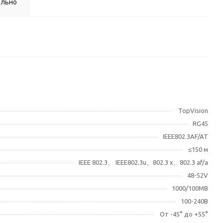
ельно
TopVision
RG45
IEEE802.3AF/AT
≤150 м
IEEE 802.3、 IEEE802.3u、802.3 x、802.3 af/a
48-52V
1000/100MB
100-240В
От -45° до +55°