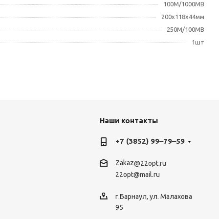
100М/1000MB
200х118х44мм
250M/100MB
1шт
Наши контакты
+7 (3852) 99‒79‒59
Zakaz
@22opt.ru
22opt@mail.ru
г.Барнаул, ул. Малахова
95