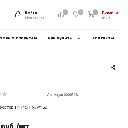
Войти
Корзина
0
0
0
Мой кабинет
пуста
товым клиентам
Как купить
Контакты
Артикул:
0008328
вертер TP-11SFP65W1GB
руб.
/шт