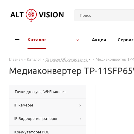
Каталог
Акции
Серви
Главная
-
Каталог
-
Сетевое Оборудование
-
Медиаконвертер TP-
Медиаконвертер TP-11SFP6
Точки доступа, WI-FI мосты
IP камеры
IP Видеорегистраторы
Коммутаторы POE