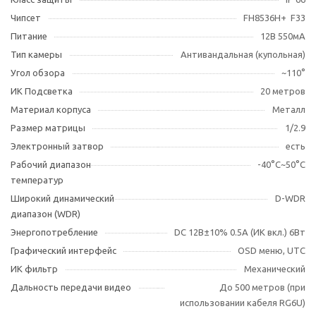
Чипсет
FH8536H+ F33
Питание
12В 550мА
Тип камеры
Антивандальная (купольная)
Угол обзора
~110°
ИК Подсветка
20 метров
Материал корпуса
Металл
Размер матрицы
1/2.9
Электронный затвор
есть
Рабочий диапазон
-40°С~50°С
температур
Широкий динамический
D-WDR
диапазон (WDR)
Энергопотребление
DC 12В±10% 0.5А (ИК вкл.) 6Вт
Графический интерфейс
OSD меню, UTC
ИК фильтр
Механический
Дальность передачи видео
До 500 метров (при
использовании кабеля RG6U)