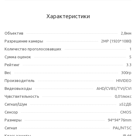
Характеристики
Объектив
2,8мм
Разрешение камеры
2МР (1920*1080)
Количество проголосовавших
1
Сумма оценок
5
Рейтинг
3.3
Вес
300гр
Производитель
HIVIDEO
Видеовыходы
AHD/CVBS/TVI/CVI
Чувствительность
0,01люкс
Сигнал/Шум
≥52ДБ
Сенсор
CMOS
Размеры
94*94*76mm
Сигнал
PAL/NTSC
Класс защиты
IP 66