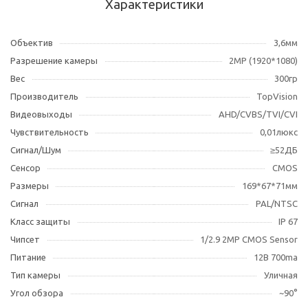
Характеристики
Объектив
3,6мм
Разрешение камеры
2МР (1920*1080)
Вес
300гр
Производитель
TopVision
Видеовыходы
AHD/CVBS/TVI/CVI
Чувствительность
0,01люкс
Сигнал/Шум
≥52ДБ
Сенсор
CMOS
Размеры
169*67*71мм
Сигнал
PAL/NTSC
Класс защиты
IP 67
Чипсет
1/2.9 2MP CMOS Sensor
Питание
12В 700ma
Тип камеры
Уличная
Угол обзора
~90°