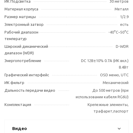
ИК Подсветка
30 метров
Материал корпуса
Металл
Размер матрицы
1/2.9
Электронный затвор
есть
Рабочий диапазон
-40°С~50°С
температур
Широкий динамический
D-WDR
диапазон (WDR)
Энергопотребление
DC 12В±10% 0.7А (ИК вкл.)
8.4Вт
Графический интерфейс
OSD меню, UTC
ИК фильтр
Механический
Дальность передачи видео
До 500 метров (при
использовании кабеля RG6U)
Комплектация
Крепежные элементы,
трафарет,паспорт
Видео