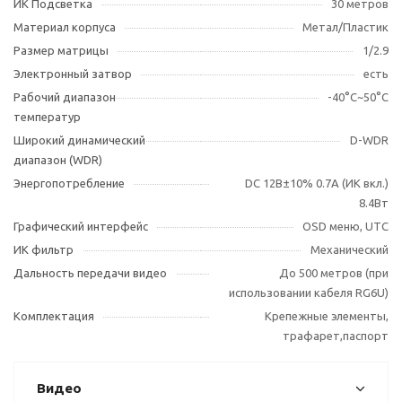
ИК Подсветка
30 метров
Материал корпуса
Метал/Пластик
Размер матрицы
1/2.9
Электронный затвор
есть
Рабочий диапазон
-40°С~50°С
температур
Широкий динамический
D-WDR
диапазон (WDR)
Энергопотребление
DC 12В±10% 0.7А (ИК вкл.)
8.4Вт
Графический интерфейс
OSD меню, UTC
ИК фильтр
Механический
Дальность передачи видео
До 500 метров (при
использовании кабеля RG6U)
Комплектация
Крепежные элементы,
трафарет,паспорт
Видео