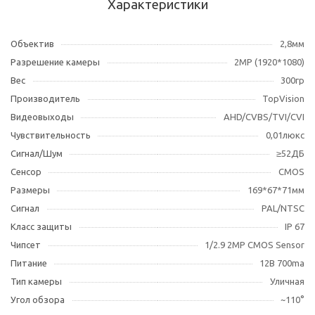
Характеристики
Объектив
2,8мм
Разрешение камеры
2МР (1920*1080)
Вес
300гр
Производитель
TopVision
Видеовыходы
AHD/CVBS/TVI/CVI
Чувствительность
0,01люкс
Сигнал/Шум
≥52ДБ
Сенсор
CMOS
Размеры
169*67*71мм
Сигнал
PAL/NTSC
Класс защиты
IP 67
Чипсет
1/2.9 2MP CMOS Sensor
Питание
12В 700ma
Тип камеры
Уличная
Угол обзора
~110°