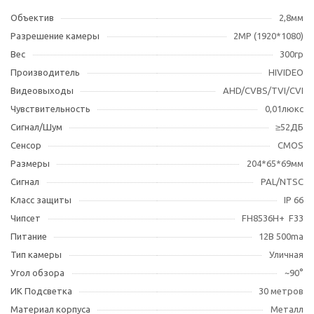
Объектив
2,8мм
Разрешение камеры
2МР (1920*1080)
Вес
300гр
Производитель
HIVIDEO
Видеовыходы
AHD/CVBS/TVI/CVI
Чувствительность
0,01люкс
Сигнал/Шум
≥52ДБ
Сенсор
CMOS
Размеры
204*65*69мм
Сигнал
PAL/NTSC
Класс защиты
IP 66
Чипсет
FH8536H+ F33
Питание
12В 500ma
Тип камеры
Уличная
Угол обзора
~90°
ИК Подсветка
30 метров
Материал корпуса
Металл