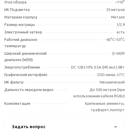
Угол обзора
~110°
ИК Подсветка
20 метров
Материал корпуса
Металл
Размер матрицы
1/2.9
Электронный затвор
есть
Рабочий диапазон
-40°С~50°С
температур
Широкий динамический
D-WDR
диапазон (WDR)
Энергопотребление
DC 12В±10% 0.5А (ИК вкл.) 6Вт
Графический интерфейс
OSD меню, UTC
ИК фильтр
Механический
Дальность передачи видео
До 500 метров (при
использовании кабеля RG6U)
Комплектация
Крепежные элементы,
трафарет,паспорт
Задать вопрос