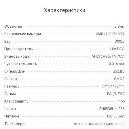
Характеристики
Объектив
2,8мм
Разрешение камеры
2МР (1920*1080)
Вес
300гр
Производитель
HIVIDEO
Видеовыходы
AHD/CVBS/TVI/CVI
Чувствительность
0,01люкс
Сигнал/Шум
≥52ДБ
Сенсор
CMOS
Размеры
94*94*76mm
Сигнал
PAL/NTSC
Класс защиты
IP 66
Чипсет
FH8536H+ F33
Питание
12В 550мА
Тип камеры
Антивандальная (купольная)