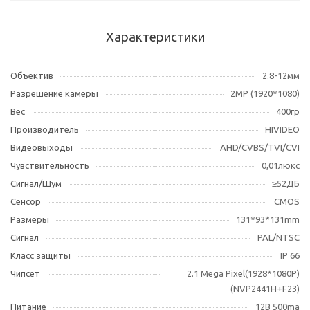
Характеристики
Объектив
2.8-12мм
Разрешение камеры
2МР (1920*1080)
Вес
400гр
Производитель
HIVIDEO
Видеовыходы
AHD/CVBS/TVI/CVI
Чувствительность
0,01люкс
Сигнал/Шум
≥52ДБ
Сенсор
CMOS
Размеры
131*93*131mm
Сигнал
PAL/NTSC
Класс защиты
IP 66
Чипсет
2.1 Mega Pixel(1928*1080P)
(NVP2441H+F23)
Питание
12В 500ma