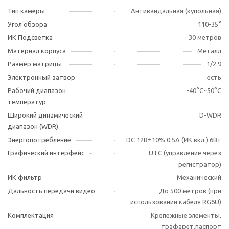
Тип камеры
Антивандальная (купольная)
Угол обзора
110-35°
ИК Подсветка
30 метров
Материал корпуса
Металл
Размер матрицы
1/2.9
Электронный затвор
есть
Рабочий диапазон
-40°С~50°С
температур
Широкий динамический
D-WDR
диапазон (WDR)
Энергопотребление
DC 12В±10% 0.5А (ИК вкл.) 6Вт
Графический интерфейс
UTC (управление через
регистратор)
ИК фильтр
Механический
Дальность передачи видео
До 500 метров (при
использовании кабеля RG6U)
Комплектация
Крепежные элементы,
трафарет,паспорт